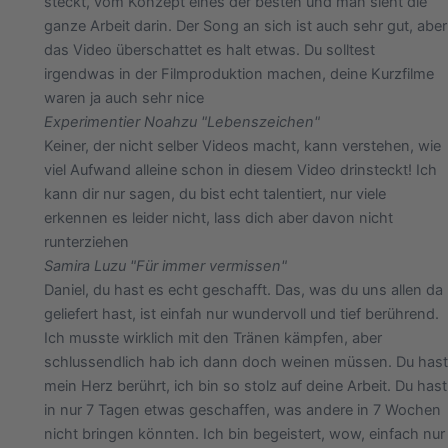
steckt, vom Konzept eines der besten und man sieht die
ganze Arbeit darin. Der Song an sich ist auch sehr gut, aber
das Video überschattet es halt etwas. Du solltest
irgendwas in der Filmproduktion machen, deine Kurzfilme
waren ja auch sehr nice
Experimentier Noah
zu "Lebenszeichen"
Keiner, der nicht selber Videos macht, kann verstehen, wie
viel Aufwand alleine schon in diesem Video drinsteckt! Ich
kann dir nur sagen, du bist echt talentiert, nur viele
erkennen es leider nicht, lass dich aber davon nicht
runterziehen
Samira Lu
zu "Für immer vermissen"
Daniel, du hast es echt geschafft. Das, was du uns allen da
geliefert hast, ist einfah nur wundervoll und tief berührend.
Ich musste wirklich mit den Tränen kämpfen, aber
schlussendlich hab ich dann doch weinen müssen. Du hast
mein Herz berührt, ich bin so stolz auf deine Arbeit. Du hast
in nur 7 Tagen etwas geschaffen, was andere in 7 Wochen
nicht bringen könnten. Ich bin begeistert, wow, einfach nur