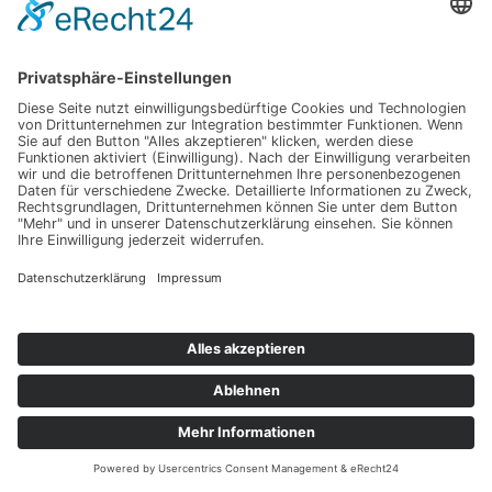
Diskografie
Songtexte
Songregister
Playlisten
Zitate
Videogfrafie
Quiz