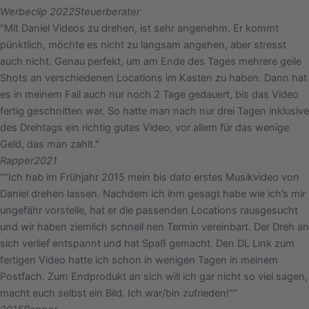
Werbeclip 2022
Steuerberater
"Mit Daniel Videos zu drehen, ist sehr angenehm. Er kommt
pünktlich, möchte es nicht zu langsam angehen, aber stresst
auch nicht. Genau perfekt, um am Ende des Tages mehrere geile
Shots an verschiedenen Locations im Kasten zu haben. Dann hat
es in meinem Fall auch nur noch 2 Tage gedauert, bis das Video
fertig geschnitten war. So hatte man nach nur drei Tagen inklusive
des Drehtags ein richtig gutes Video, vor allem für das wenige
Geld, das man zahlt."
Rapper
2021
""Ich hab im Frühjahr 2015 mein bis dato erstes Musikvideo von
Daniel drehen lassen. Nachdem ich ihm gesagt habe wie ich’s mir
ungefähr vorstelle, hat er die passenden Locations rausgesucht
und wir haben ziemlich schnell nen Termin vereinbart. Der Dreh an
sich verlief entspannt und hat Spaß gemacht. Den DL Link zum
fertigen Video hatte ich schon in wenigen Tagen in meinem
Postfach. Zum Endprodukt an sich will ich gar nicht so viel sagen,
macht euch selbst ein Bild. Ich war/bin zufrieden!""