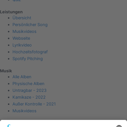
Leistungen
Übersicht
Persönlicher Song
Musikvideos
Webseite
Lyrikvideo
Hochzeitsfotograf
Spotify Pitching
Musik
Alle Alben
Physische Alben
Untragbar - 2023
Kamikaze - 2022
Außer Kontrolle - 2021
Musikvideos
Hauptseite