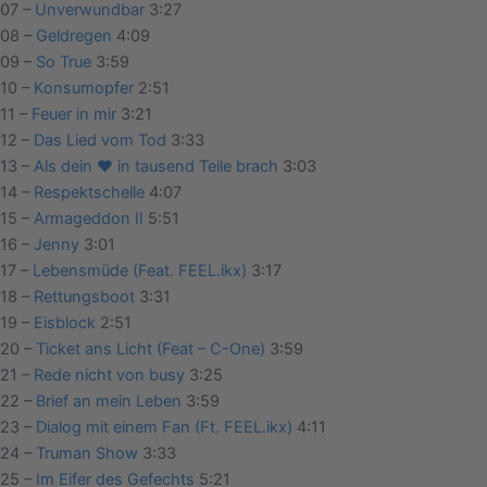
07 –
Unverwundbar
3:27
08 –
Geldregen
4:09
09 –
So True
3:59
10 –
Konsumopfer
2:51
11 –
Feuer in mir
3:21
12 –
Das Lied vom Tod
3:33
13 –
Als dein ♥ in tausend Teile brach
3:03
14 –
Respektschelle
4:07
15 –
Armageddon II
5:51
16 –
Jenny
3:01
17 –
Lebensmüde (Feat. FEEL.ikx)
3:17
18 –
Rettungsboot
3:31
19 –
Eisblock
2:51
20 –
Ticket ans Licht (Feat – C-One)
3:59
21 –
Rede nicht von busy
3:25
22 –
Brief an mein Leben
3:59
23 –
Dialog mit einem Fan (Ft. FEEL.ikx)
4:11
24 –
Truman Show
3:33
25 –
Im Eifer des Gefechts
5:21