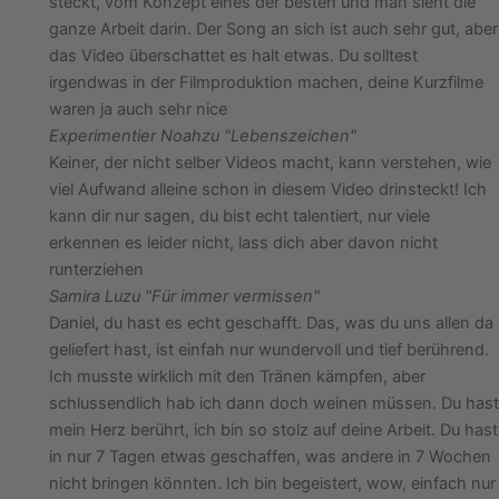
steckt, vom Konzept eines der besten und man sieht die
ganze Arbeit darin. Der Song an sich ist auch sehr gut, aber
das Video überschattet es halt etwas. Du solltest
irgendwas in der Filmproduktion machen, deine Kurzfilme
waren ja auch sehr nice
Experimentier Noah
zu "Lebenszeichen"
Keiner, der nicht selber Videos macht, kann verstehen, wie
viel Aufwand alleine schon in diesem Video drinsteckt! Ich
kann dir nur sagen, du bist echt talentiert, nur viele
erkennen es leider nicht, lass dich aber davon nicht
runterziehen
Samira Lu
zu "Für immer vermissen"
Daniel, du hast es echt geschafft. Das, was du uns allen da
geliefert hast, ist einfah nur wundervoll und tief berührend.
Ich musste wirklich mit den Tränen kämpfen, aber
schlussendlich hab ich dann doch weinen müssen. Du hast
mein Herz berührt, ich bin so stolz auf deine Arbeit. Du hast
in nur 7 Tagen etwas geschaffen, was andere in 7 Wochen
nicht bringen könnten. Ich bin begeistert, wow, einfach nur