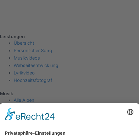
Leistungen
Übersicht
Persönlicher Song
Musikvideos
Webseiteentwicklung
Lyrikvideo
Hochzeitsfotograf
Musik
Alle Alben
Physische Alben
Untragbar - 2023
Kamikaze - 2022
Außer Kontrolle - 2021
Musikvideos