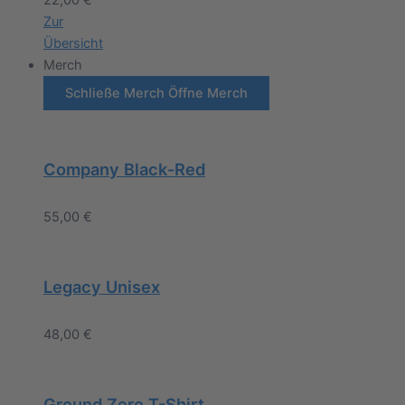
22,00
€
Zur
Übersicht
Merch
Schließe Merch
Öffne Merch
Company Black-Red
55,00
€
Legacy Unisex
48,00
€
Ground Zero T-Shirt