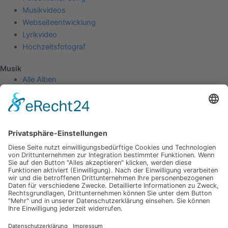
Musikvideos
Webseiteentwicklung
Lyrikvideo
Hochzeitsfotograf
Musik
Alle Alben
Physische Alben
Untragbar - 2023
Kamikaze - 2022
Außer Kontrolle - 2021
Musikvideos
© 2026 Blazin'Daniel Media
Youtube
Instagram
Facebook-f
Envelope
Impressum
Datenschutz
AGB