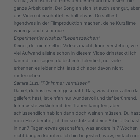
steckt, vom Konzept eines der besten und man sieht die
ganze Arbeit darin. Der Song an sich ist auch sehr gut, aber
das Video überschattet es halt etwas. Du solltest
irgendwas in der Filmproduktion machen, deine Kurzfilme
waren ja auch sehr nice
Experimentier Noah
zu "Lebenszeichen"
Keiner, der nicht selber Videos macht, kann verstehen, wie
viel Aufwand alleine schon in diesem Video drinsteckt! Ich
kann dir nur sagen, du bist echt talentiert, nur viele
erkennen es leider nicht, lass dich aber davon nicht
runterziehen
Samira Lu
zu "Für immer vermissen"
Daniel, du hast es echt geschafft. Das, was du uns allen da
geliefert hast, ist einfah nur wundervoll und tief berührend.
Ich musste wirklich mit den Tränen kämpfen, aber
schlussendlich hab ich dann doch weinen müssen. Du hast
mein Herz berührt, ich bin so stolz auf deine Arbeit. Du hast
in nur 7 Tagen etwas geschaffen, was andere in 7 Wochen
nicht bringen könnten. Ich bin begeistert, wow, einfach nur