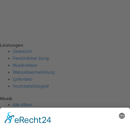
Leistungen
Übersicht
Persönlicher Song
Musikvideos
Webseiteentwicklung
Lyrikvideo
Hochzeitsfotograf
Musik
Alle Alben
Physische Alben
Untragbar - 2023
Kamikaze - 2022