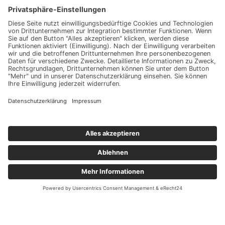
Außer Kontrolle - 2021
Musikvideos
© 2026 Blazin'Daniel Media
Youtube
Instagram
Facebook-f
Envelope
Impressum
Datenschutz
AGB
Kontakt
About
Impressum
Datenschutz
AGB
Kontakt