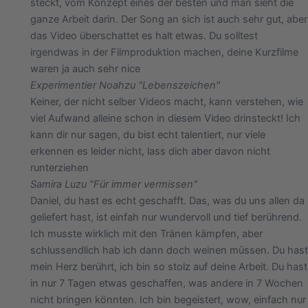
steckt, vom Konzept eines der besten und man sieht die
ganze Arbeit darin. Der Song an sich ist auch sehr gut, aber
das Video überschattet es halt etwas. Du solltest
irgendwas in der Filmproduktion machen, deine Kurzfilme
waren ja auch sehr nice
Experimentier Noah
zu "Lebenszeichen"
Keiner, der nicht selber Videos macht, kann verstehen, wie
viel Aufwand alleine schon in diesem Video drinsteckt! Ich
kann dir nur sagen, du bist echt talentiert, nur viele
erkennen es leider nicht, lass dich aber davon nicht
runterziehen
Samira Lu
zu "Für immer vermissen"
Daniel, du hast es echt geschafft. Das, was du uns allen da
geliefert hast, ist einfah nur wundervoll und tief berührend.
Ich musste wirklich mit den Tränen kämpfen, aber
schlussendlich hab ich dann doch weinen müssen. Du hast
mein Herz berührt, ich bin so stolz auf deine Arbeit. Du hast
in nur 7 Tagen etwas geschaffen, was andere in 7 Wochen
nicht bringen könnten. Ich bin begeistert, wow, einfach nur