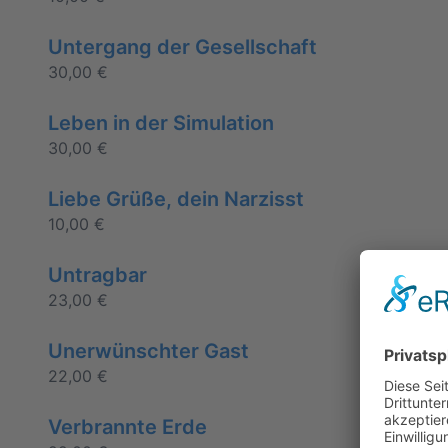
Untergang der Gesellschaft
30,00
€
Leben in der Simulation
30,00
€
Liebe Grüße, dein Narzisst
10,00
€
Untragbar
23,00
€
Unerwünschter Gast
22,00
€
Verbrannte Erde