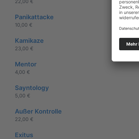
22,00
€
Panikattacke
10,00
€
Kamikaze
23,00
€
Mentor
4,00
€
Sayntology
5,00
€
Außer Kontrolle
22,00
€
Exitus