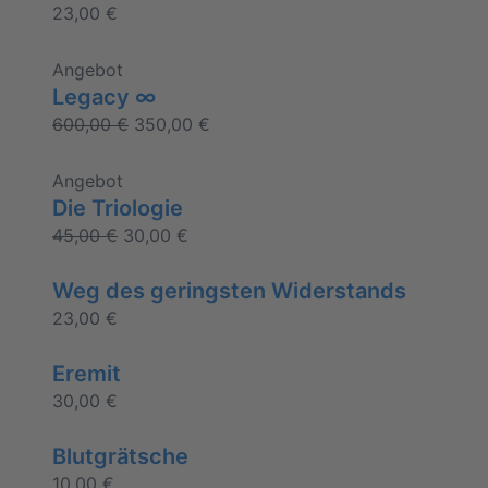
23,00
€
Angebot
Legacy ∞
600,00
€
350,00
€
Angebot
Die Triologie
45,00
€
30,00
€
Weg des geringsten Widerstands
23,00
€
Eremit
30,00
€
Blutgrätsche
10,00
€